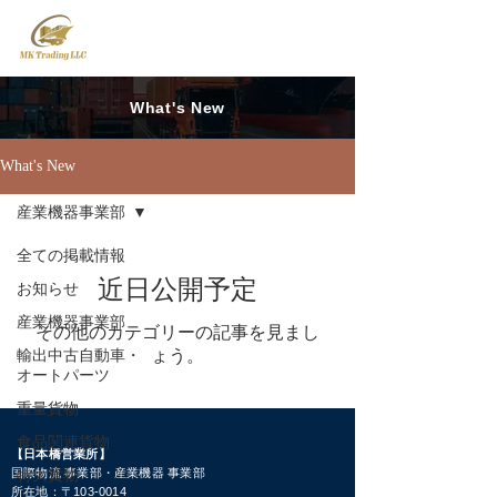
What's New
What's New
産業機器事業部
全ての掲載情報
近日公開予定
お知らせ
産業機器事業部
その他のカテゴリーの記事を見まし
ょう。
輸出中古自動車・
オートパーツ
重量貨物
食品関連貨物
​​【日本橋営業所】
国際物流 事業部・産業機器 事業部
特大貨物
所在地：〒103-0014